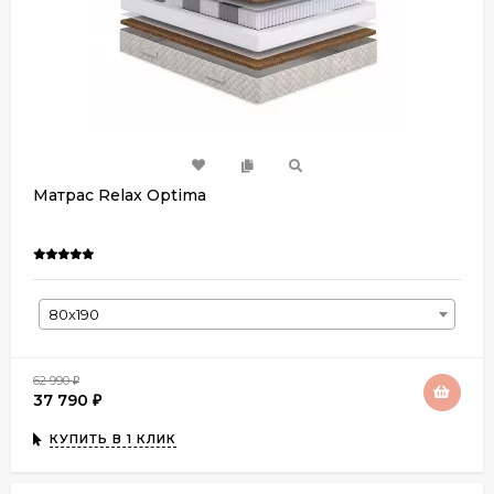
Матрас Relax Optima
80х190
62 990
₽
37 790
₽
КУПИТЬ В 1 КЛИК