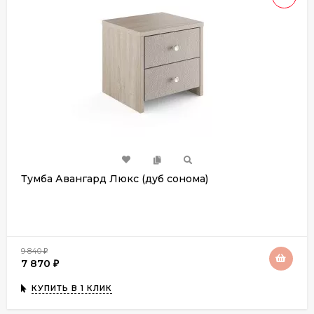
Тумба Авангард Люкс (дуб сонома)
9 840
₽
7 870
₽
КУПИТЬ В 1 КЛИК