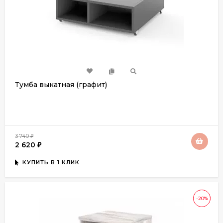
Тумба выкатная (графит)
3 740
₽
2 620
₽
КУПИТЬ В 1 КЛИК
-20%