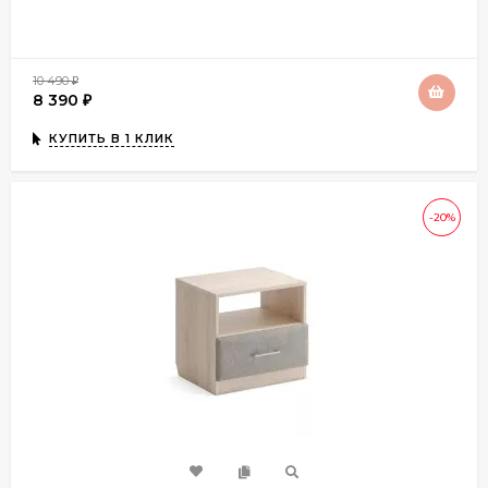
10 490
₽
8 390
₽
КУПИТЬ В 1 КЛИК
-20%