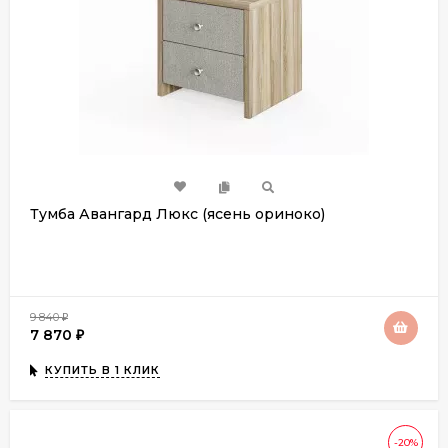
Тумба Авангард Люкс (ясень ориноко)
9 840
₽
7 870
₽
КУПИТЬ В 1 КЛИК
-20%