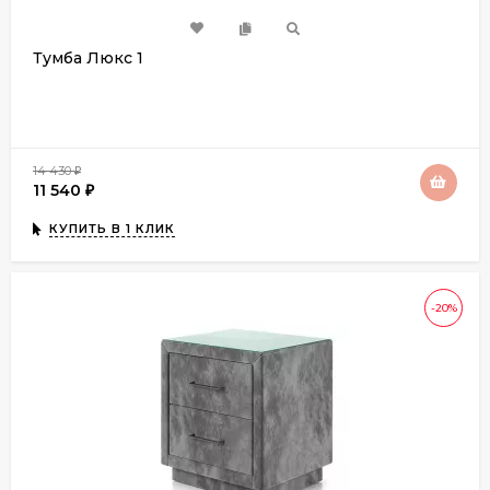
Тумба Люкс 1
14 430
₽
11 540
₽
КУПИТЬ В 1 КЛИК
-20%