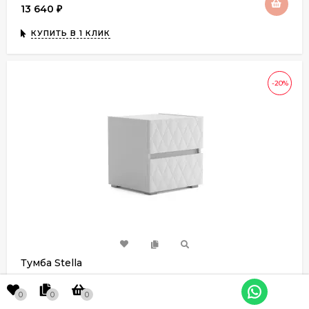
13 640
₽
КУПИТЬ В 1 КЛИК
-20%
Тумба Stella
0
0
0