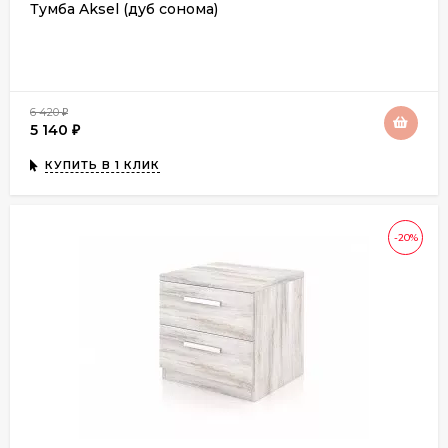
Тумба Aksel (дуб сонома)
6 420
₽
5 140
₽
КУПИТЬ В 1 КЛИК
-20%