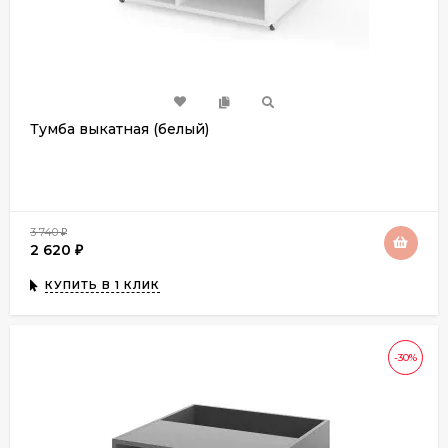
Тумба выкатная (белый)
3 740
₽
2 620
₽
КУПИТЬ В 1 КЛИК
-30%