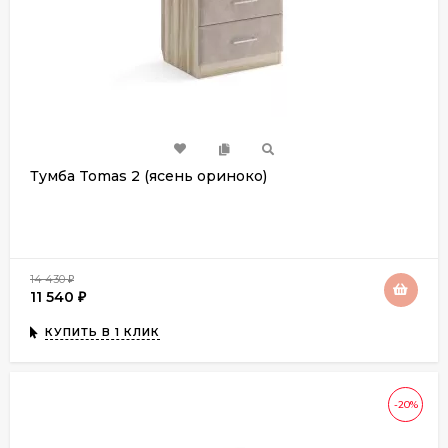
Тумба Tomas 2 (ясень ориноко)
14 430
₽
11 540
₽
КУПИТЬ В 1 КЛИК
-20%