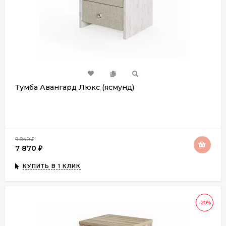
Тумба Авангард Люкс (ясмунд)
9 840
₽
7 870
₽
КУПИТЬ В 1 КЛИК
-20%