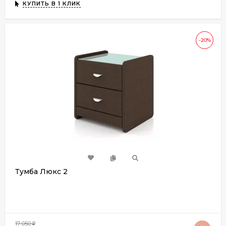
КУПИТЬ В 1 КЛИК
-20%
Тумба Люкс 2
17 050
₽