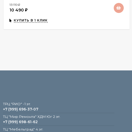
13 110
₽
10 490
₽
КУПИТЬ В 1 КЛИК
TРЦ "РИО" -1 эт.
+7 (999) 696-37-07
ТЦ "Мир Ремонта" ХДМ Юг 2 эт.
+7 (999) 698-61-62
TЦ "Мебельград" 4 эт.