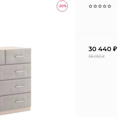
-20%
30 440
₽
38 050
₽