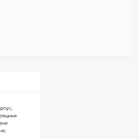
рпус,
изящные
ене.
не,