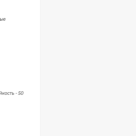
ные
кость - 50