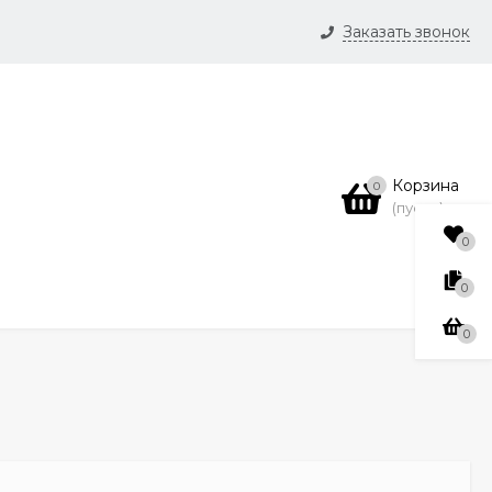
Заказать звонок
и
нсии
Корзина
0
(пусто)
0
0
0