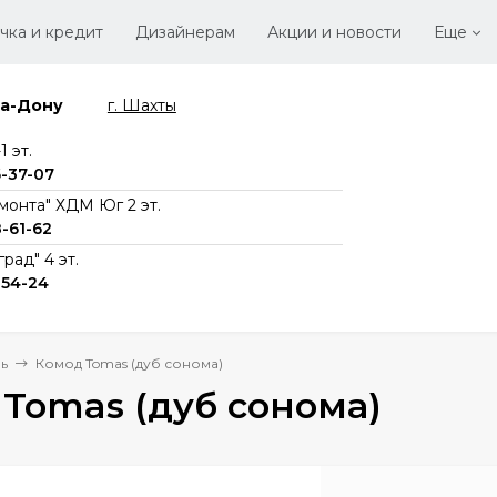
чка и кредит
Дизайнерам
Акции и новости
Еще
на-Дону
г. Шахты
Стать
Вака
 эт.
6-37-07
монта" ХДМ Юг 2 эт.
8-61-62
рад" 4 эт.
-54-24
ь
Комод Tomas (дуб сонома)
Tomas (дуб сонома)