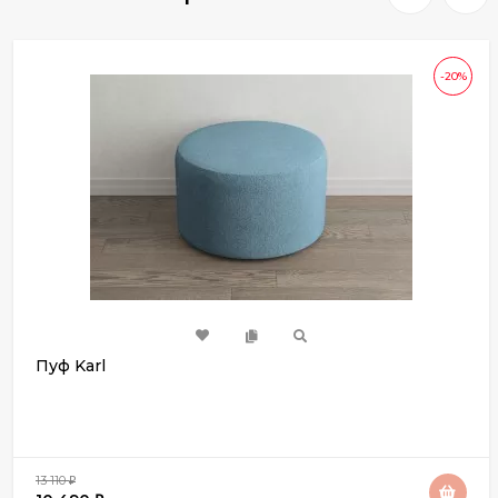
-20%
Пуф Karl
13 110
₽