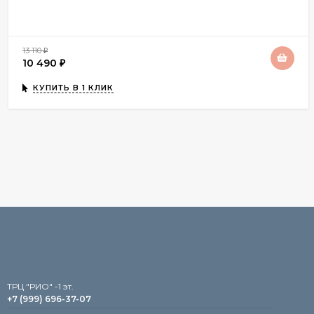
13 110
₽
10 490
₽
КУПИТЬ В 1 КЛИК
TРЦ "РИО" -1 эт.
+7 (999) 696-37-07