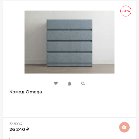
-20%
Комод Omega
32 800
₽
26 240
₽