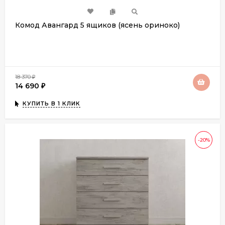
Комод Авангард 5 ящиков (ясень ориноко)
18 370
₽
14 690
₽
КУПИТЬ В 1 КЛИК
-20%