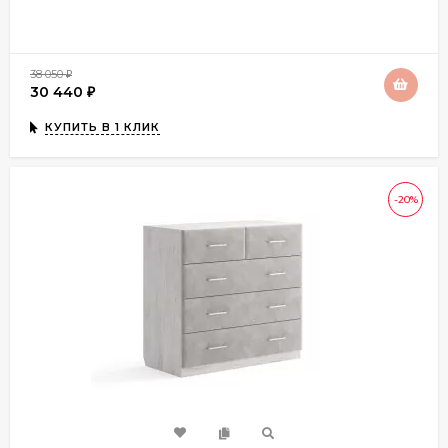
38 050
₽
30 440
₽
КУПИТЬ В 1 КЛИК
-20%