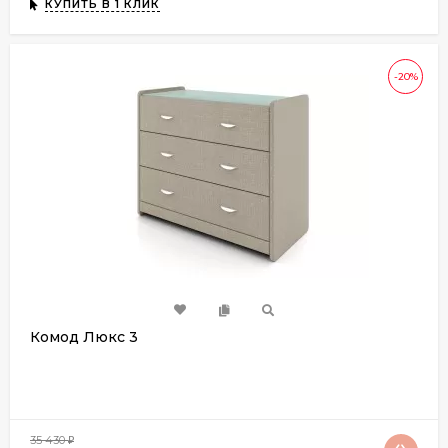
КУПИТЬ В 1 КЛИК
-20%
Комод Люкс 3
35 430
₽