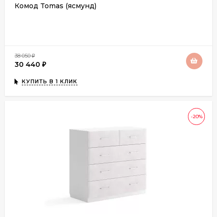
Комод Tomas (ясмунд)
38 050
₽
30 440
₽
КУПИТЬ В 1 КЛИК
-20%