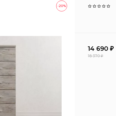
-20%
14 690
₽
18 370
₽