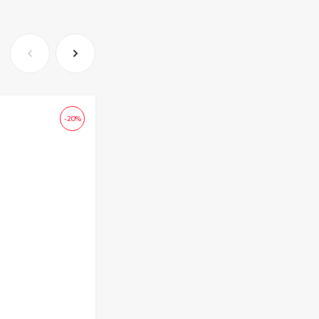
-20%
Тумба Sheldon