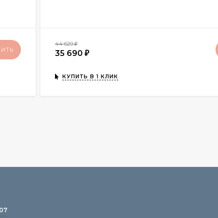
44 620
₽
ПИТЬ
35 690
₽
КУПИТЬ В 1 КЛИК
-07