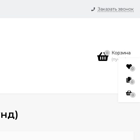
Заказать звонок
и
нсии
Корзина
0
(пусто)
0
0
0
унд)