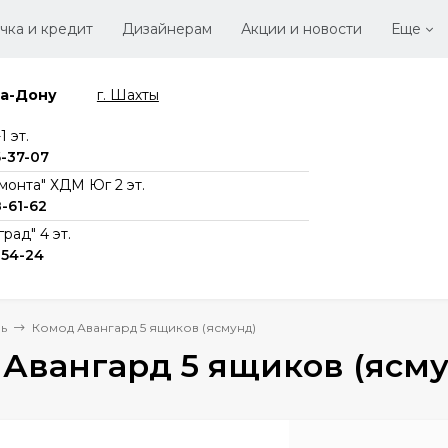
чка и кредит
Дизайнерам
Акции и новости
Еще
на-Дону
г. Шахты
Стать
Вака
 эт.
6-37-07
монта" ХДМ Юг 2 эт.
8-61-62
рад" 4 эт.
-54-24
ь
Комод Авангард 5 ящиков (ясмунд)
Авангард 5 ящиков (ясм