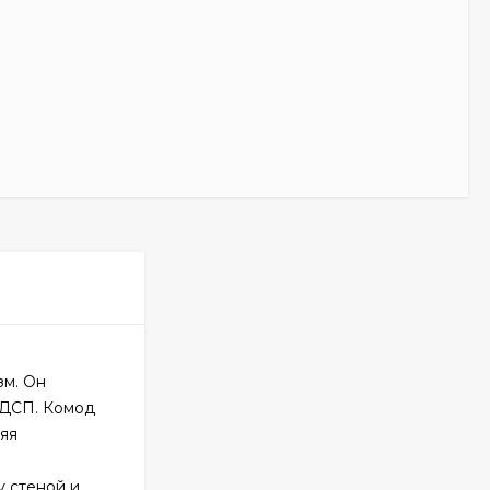
зм. Он
ЛДСП. Комод
яя
у стеной и