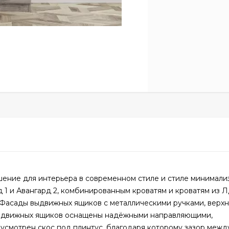
ение для интерьера в современном стиле и стиле минимали
 1 и Авангард 2, комбинированным кроватям и кроватям из 
Фасады выдвижных ящиков с металлическими ручками, верхн
выдвижных ящиков оснащены надёжными направляющими,
смотрен скос под плинтус, благодаря которому зазор межд