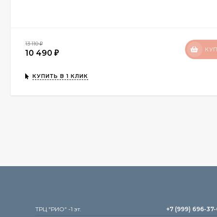
13 110
₽
КУ
10 490
₽
КУПИТЬ В 1 КЛИК
TРЦ "РИО" -1 эт.
+7 (999) 696-37