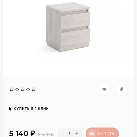
КУПИТЬ В 1 КЛИК
5 140
-
+
₽
КУПИТЬ
6 420
₽