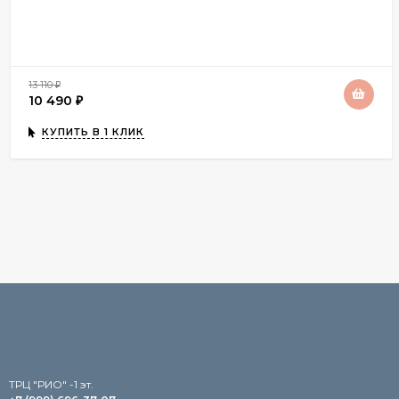
13 110
₽
10 490
₽
КУПИТЬ В 1 КЛИК
TРЦ "РИО" -1 эт.