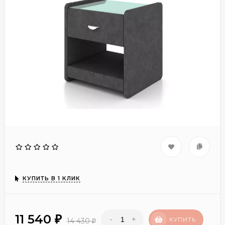
КУПИТЬ В 1 КЛИК
11 540
-
+
₽
КУПИТЬ
14 430
₽