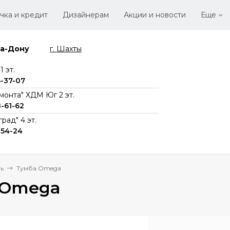
чка и кредит
Дизайнерам
Акции и новости
Еще
на-Дону
г. Шахты
Стать
Вака
 эт.
6-37-07
монта" ХДМ Юг 2 эт.
8-61-62
рад" 4 эт.
-54-24
ь
Тумба Omega
 Omega