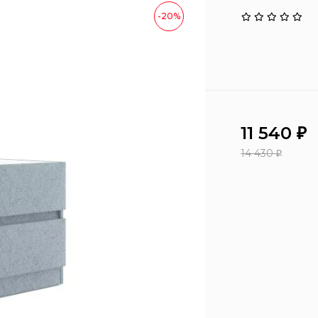
-20%
11 540
₽
14 430
₽