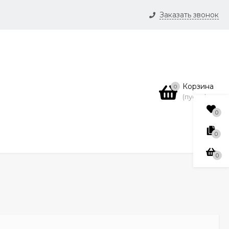
Заказать звонок
и
нсии
Корзина
0
(пусто)
0
0
0