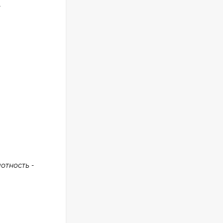
т
отность -