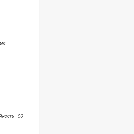
ные
кость - 50