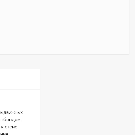
 выдвижных
анбондом,
к стене.
ния.