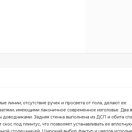
е линии, отсутствие ручек и просвета от пола, делают ее
оватями, имеющими лаконичное современное изголовье. Два
 доводчиками. Задняя стенка выполнена из ДСП и обита сп
 скос под плинтус, что позволяет устанавливать ее вплотную 
нной столешницей. Широкий выбор фактур и цветов исполне