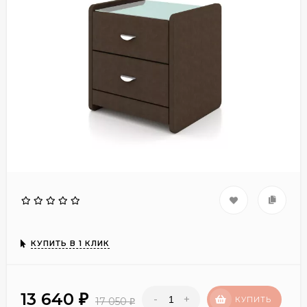
КУПИТЬ В 1 КЛИК
13 640
-
+
₽
КУПИТЬ
17 050
₽