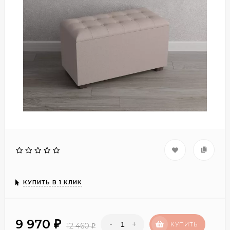
КУПИТЬ В 1 КЛИК
9 970
-
+
₽
КУПИТЬ
12 460
₽