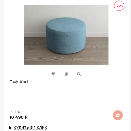
-20%
Пуф Karl
13 110
₽
10 490
₽
КУПИТЬ В 1 КЛИК