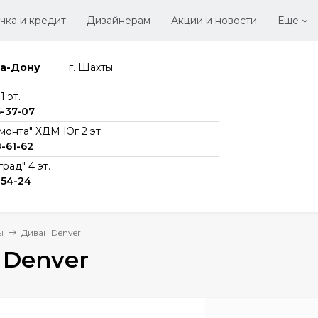
чка и кредит
Дизайнерам
Акции и новости
Еще
на-Дону
г. Шахты
Стать
Вака
 эт.
6-37-07
монта" ХДМ Юг 2 эт.
8-61-62
рад" 4 эт.
-54-24
ы
Диван Denver
 Denver