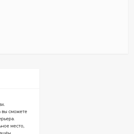
ах.
а вы сможете
ерьера.
ьное место,
нащён