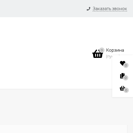
Заказать звонок
и
нсии
Корзина
0
(пусто)
0
0
0