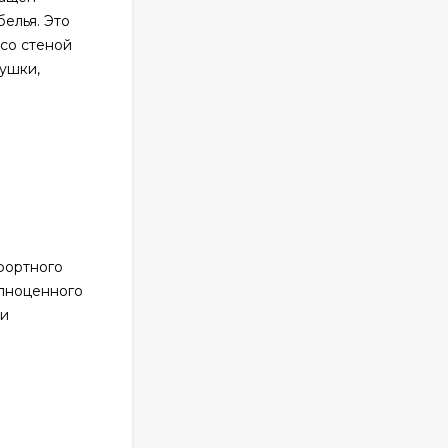
елья. Это
со стеной
душки,
фортного
олноценного
ти