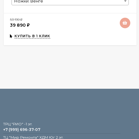
Ножки: Венге
53 190
₽
39 890
₽
КУПИТЬ В 1 КЛИК
TРЦ "РИО" -1 эт.
+7 (999) 696-37-07
ТЦ "Мир Ремонта" ХДМ Юг 2 эт.