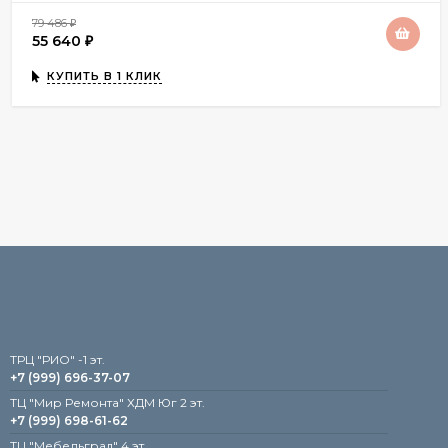
79 486
₽
55 640
₽
КУПИТЬ В 1 КЛИК
TРЦ "РИО" -1 эт.
+7 (999) 696-37-07
ТЦ "Мир Ремонта" ХДМ Юг 2 эт.
+7 (999) 698-61-62
TЦ "Мебельград" 4 эт.