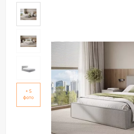
+ 5
фото