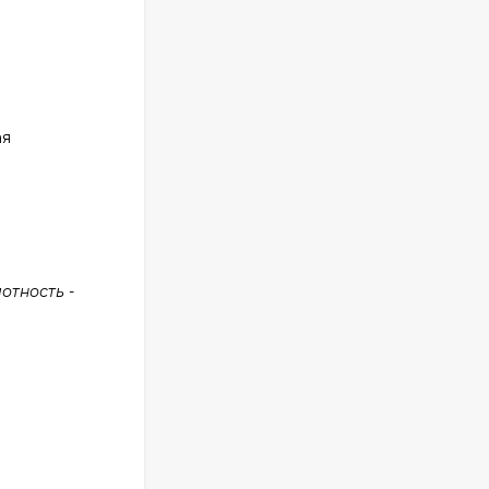
ая
отность -