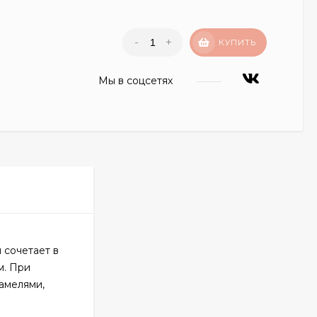
-
+
КУПИТЬ
Мы в соцсетях
 сочетает в
м. При
амелями,