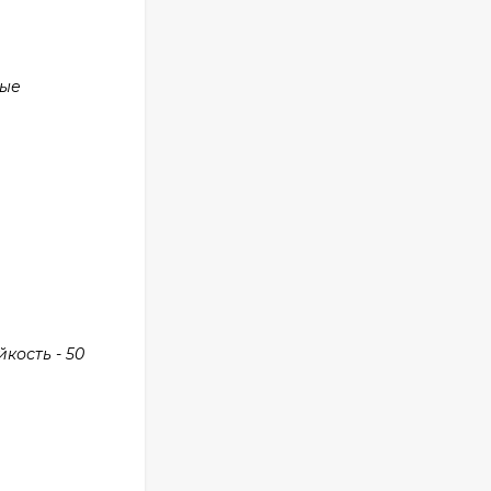
ные
кость - 50