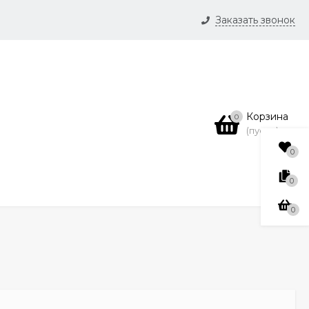
Заказать звонок
и
нсии
Корзина
0
(пусто)
0
0
0