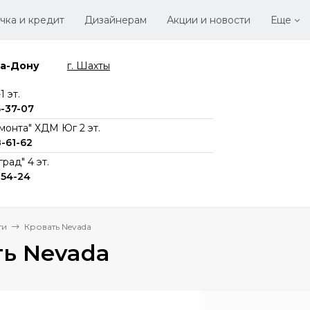
чка и кредит
Дизайнерам
Акции и новости
Еще
на-Дону
г. Шахты
Стать
Вака
 эт.
6-37-07
монта" ХДМ Юг 2 эт.
8-61-62
рад" 4 эт.
-54-24
ти
Кровать Nevada
ть Nevada