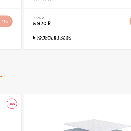
7 830
₽
ПИТЬ
5 870
₽
КУПИТЬ В 1 КЛИК
-35%