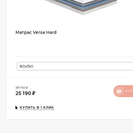
Матрас Versa Hard
80х190
38 750
₽
КУ
25 190
₽
КУПИТЬ В 1 КЛИК