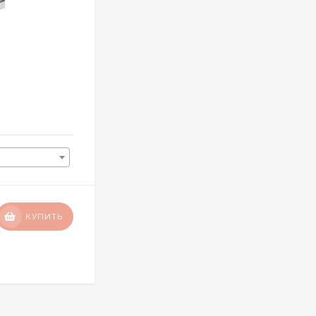
Матрас Astra Middle
80х190
29 390
₽
КУПИТЬ
22 040
₽
КУПИТЬ В 1 КЛИК