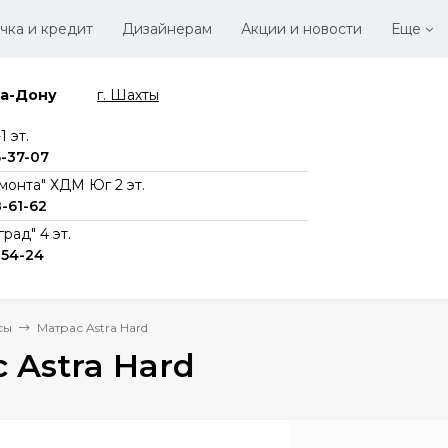
чка и кредит
Дизайнерам
Акции и новости
Еще
на-Дону
г. Шахты
Стать
Вака
 эт.
6-37-07
монта" ХДМ Юг 2 эт.
8-61-62
рад" 4 эт.
-54-24
сы
Матрас Astra Hard
 Astra Hard