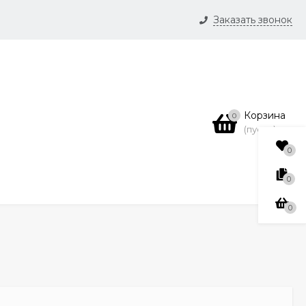
Заказать звонок
и
нсии
Корзина
0
(пусто)
0
0
0