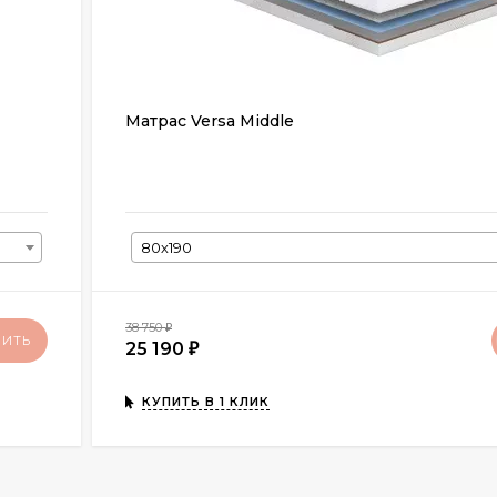
Матрас Versa Middle
80х190
38 750
₽
ПИТЬ
25 190
₽
КУПИТЬ В 1 КЛИК