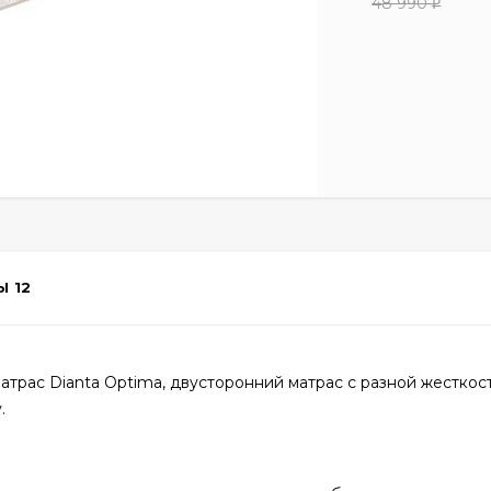
48 990
₽
Ы
12
трас Dianta Optima, двусторонний матрас с разной жесткос
.