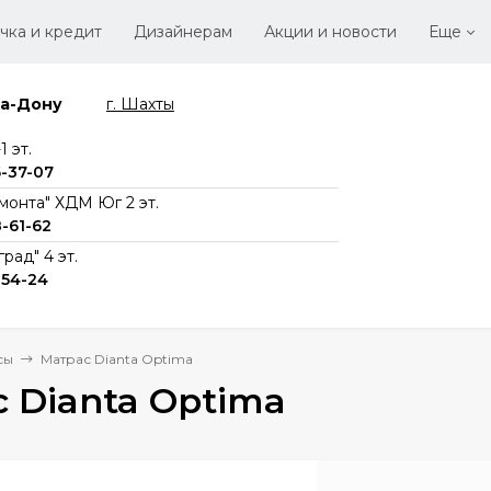
чка и кредит
Дизайнерам
Акции и новости
Еще
на-Дону
г. Шахты
Стать
Вака
 эт.
6-37-07
монта" ХДМ Юг 2 эт.
8-61-62
рад" 4 эт.
-54-24
сы
Матрас Dianta Optima
 Dianta Optima