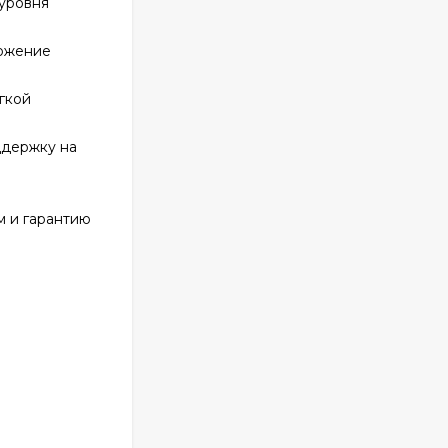
 уровня
ожение
гкой
ддержку на
м и гарантию