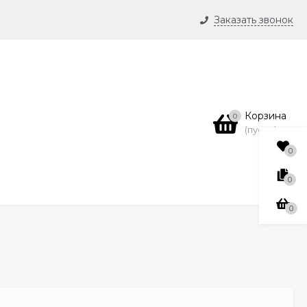
Заказать звонок
и
нсии
Корзина
0
(пусто)
0
0
0