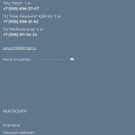
TРЦ "РИО" -1 эт.
+7 (999) 696-37-07
ТЦ "Мир Ремонта" ХДМ Юг 2 эт.
+7 (999) 698-61-62
TЦ "Мебельград" 4 эт.
+7 (996) 611-54-24
sonum161@mail.ru
Мы в соцсетях
МАГАЗИН
Корзина
Личный кабинет