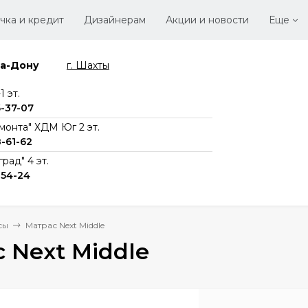
чка и кредит
Дизайнерам
Акции и новости
Еще
на-Дону
г. Шахты
Стать
Вака
 эт.
6-37-07
монта" ХДМ Юг 2 эт.
8-61-62
рад" 4 эт.
-54-24
сы
Матрас Next Middle
 Next Middle