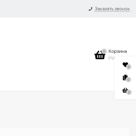
Заказать звонок
и
нсии
Корзина
0
(пусто)
0
0
0