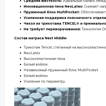
Средняя жёсткость:
Идеальный баланс между
Инновационная пена NeoLatex:
Снимает наг
Пружинный блок MultiPocket:
Обеспечивает 
Усиленная поддержка поясничного отдела
Чехол из трикотажа TENCEL® и премиальн
Не требует переворачивания:
Технология On
Состав матраса Next Middle:
Трикотаж Tencel, стеганный на высокоэластичн
NeoLatex
Высокоэластичная пена
Белый войлок
Независимый пружинный блок MultiPocket
Белый войлок
Усиление по периметру