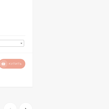
Матрас Astra Middle
80х190
29 390
₽
КУПИТЬ
22 040
₽
КУПИТЬ В 1 КЛИК