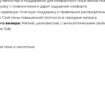
 мягкостью и поддержкой для комфортного сна в любой поз
рузку с позвоночника и дарит ощущение комфорта.
надёжную точечную поддержку и правильное распределени
:
Слой пены повышенной плотности в середине матраса.
ого велюра:
Мягкий, шелковистый, с антисептическими свой
e Side.
ой пене и синтепоне