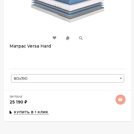
Матрас Versa Hard
80х190
38 750
₽
25 190
₽
КУПИТЬ В 1 КЛИК