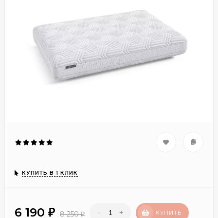
КУПИТЬ В 1 КЛИК
6 190
-
+
₽
КУПИТЬ
8 250
₽