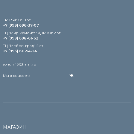
TРЦ "РИО" -1 эт.
+7 (999) 696-37-07
ТЦ "Мир Ремонта" ХДМ Юг 2 эт.
+7 (999) 698-61-62
TЦ "Мебельград" 4 эт.
+7 (996) 611-54-24
sonum161@mail.ru
Мы в соцсетях
МАГАЗИН