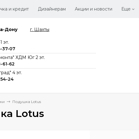
чка и кредит
Дизайнерам
Акции и новости
Еще
на-Дону
г. Шахты
Стать
Вака
 эт.
6-37-07
монта" ХДМ Юг 2 эт.
8-61-62
рад" 4 эт.
-54-24
ки
Подушка Lotus
ка Lotus