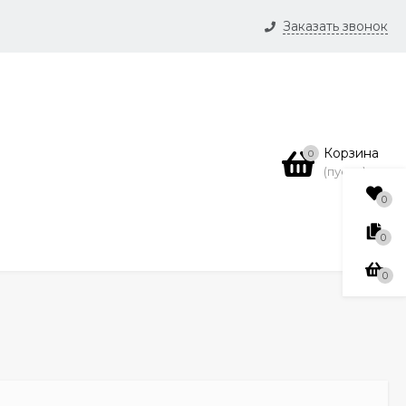
Заказать звонок
и
нсии
Корзина
0
(пусто)
0
0
0