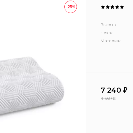
-25%
Высота
Чехол
Материал
7 240
₽
9 650
₽