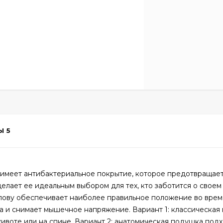
Ы
5
имеет антибактериальное покрытие, которое предотвращае
елает ее идеальным выбором для тех, кто заботится о своем
лову обеспечивает наиболее правильное положение во врем
ла и снимает мышечное напряжение. Вариант 1: классическая
животе или на спине. Вариант 2: анатомическая подушка под