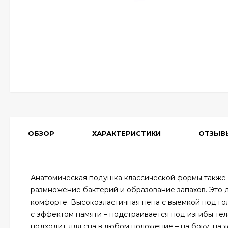
ОБЗОР
ХАРАКТЕРИСТИКИ
ОТЗЫВ
Анатомическая подушка классической формы также 
размножение бактерий и образование запахов. Это д
комфорте. Высокоэластичная пена с выемкой под го
с эффектом памяти – подстраивается под изгибы те
подходит для сна в любом положение – на боку, на 