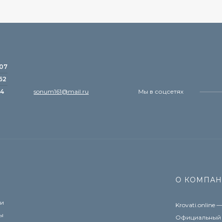
-07
62
24
sonum161@mail.ru
Мы в соцсетях
О КОМПА
и
Krovati.online
ы
Официальный 