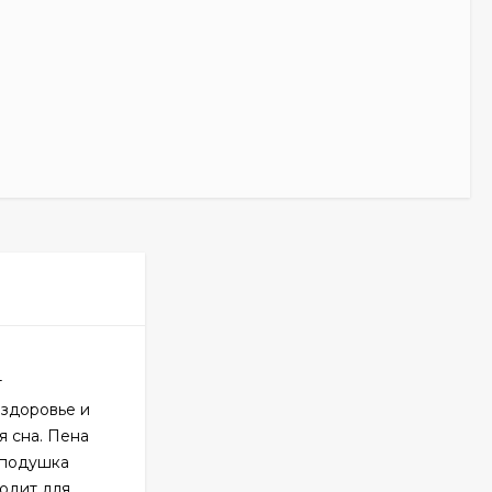
т
 здоровье и
я сна. Пена
 подушка
ходит для