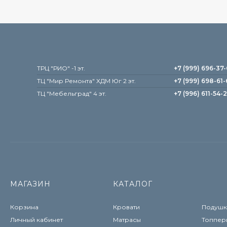
TРЦ "РИО" -1 эт.
+7 (999) 696-37
ТЦ "Мир Ремонта" ХДМ Юг 2 эт.
+7 (999) 698-61-
TЦ "Мебельград" 4 эт.
+7 (996) 611-54-
МАГАЗИН
КАТАЛОГ
Корзина
Кровати
Подушк
Личный кабинет
Матрасы
Топпер