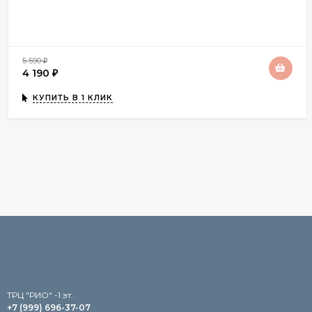
5 590
₽
4 190
₽
КУПИТЬ В 1 КЛИК
TРЦ "РИО" -1 эт.
+7 (999) 696-37-07