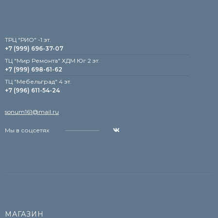
TРЦ "РИО" -1 эт.
+7 (999) 696-37-07
ТЦ "Мир Ремонта" ХДМ Юг 2 эт.
+7 (999) 698-61-62
TЦ "Мебельград" 4 эт.
+7 (996) 611-54-24
sonum161@mail.ru
Мы в соцсетях
МАГАЗИН