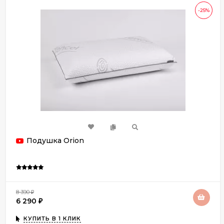
-25%
Подушка Orion
8 390
₽
6 290
₽
КУПИТЬ В 1 КЛИК