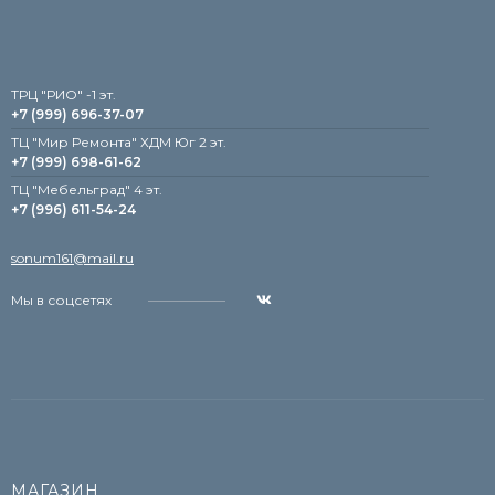
TРЦ "РИО" -1 эт.
+7 (999) 696-37-07
ТЦ "Мир Ремонта" ХДМ Юг 2 эт.
+7 (999) 698-61-62
TЦ "Мебельград" 4 эт.
+7 (996) 611-54-24
sonum161@mail.ru
Мы в соцсетях
МАГАЗИН