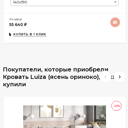
140х190
79 486
₽
55 640
₽
КУПИТЬ В 1 КЛИК
Покупатели, которые приобрели
Кровать Luiza (ясень ориноко), также
купили
-20%