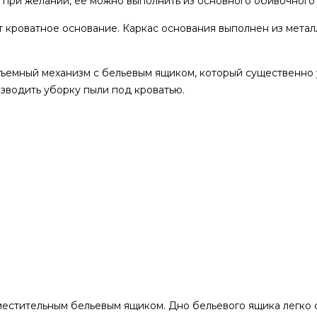
, при желании, её можно выполнить из основного обивочного
 кроватное основание. Каркас основания выполнен из металл
ъемный механизм с бельевым ящиком, который существенно 
изводить уборку пыли под кроватью.
естительным бельевым ящиком. Дно бельевого ящика легко 