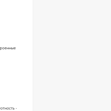
строенные
отность -