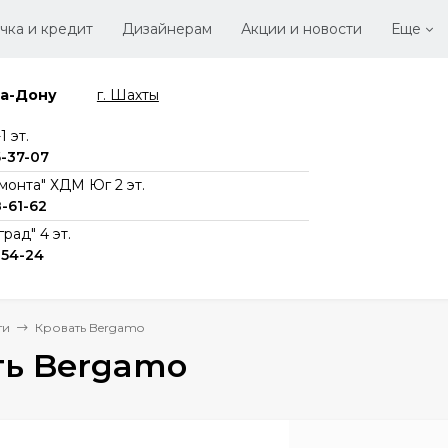
чка и кредит
Дизайнерам
Акции и новости
Еще
на-Дону
г. Шахты
Стать
Вака
 эт.
6-37-07
монта" ХДМ Юг 2 эт.
8-61-62
рад" 4 эт.
-54-24
ти
Кровать Bergamo
ть Bergamo