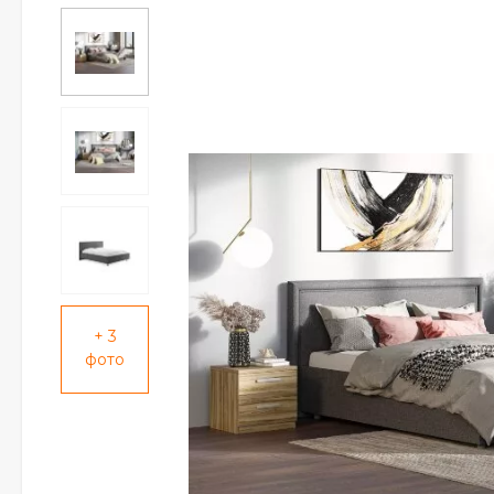
+ 3
фото