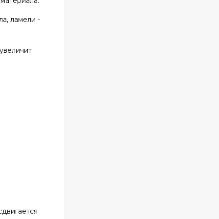
 материала.
а, ламели -
увеличит
сдвигается