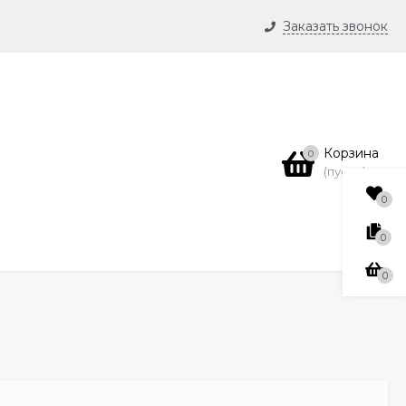
Заказать звонок
и
нсии
Корзина
0
(пусто)
0
0
0