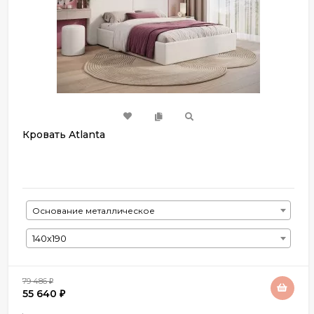
Кровать Atlanta
Основание металлическое
140х190
79 486
₽
55 640
₽