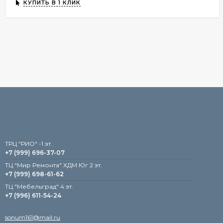
КУПИТЬ В 1 КЛИК
TРЦ "РИО" -1 эт.
+7 (999) 696-37-07
ТЦ "Мир Ремонта" ХДМ Юг 2 эт.
+7 (999) 698-61-62
TЦ "Мебельград" 4 эт.
+7 (996) 611-54-24
sonum161@mail.ru