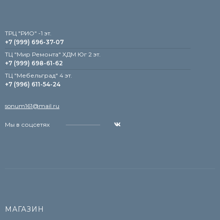
TРЦ "РИО" -1 эт.
+7 (999) 696-37-07
ТЦ "Мир Ремонта" ХДМ Юг 2 эт.
+7 (999) 698-61-62
TЦ "Мебельград" 4 эт.
+7 (996) 611-54-24
sonum161@mail.ru
Мы в соцсетях
МАГАЗИН