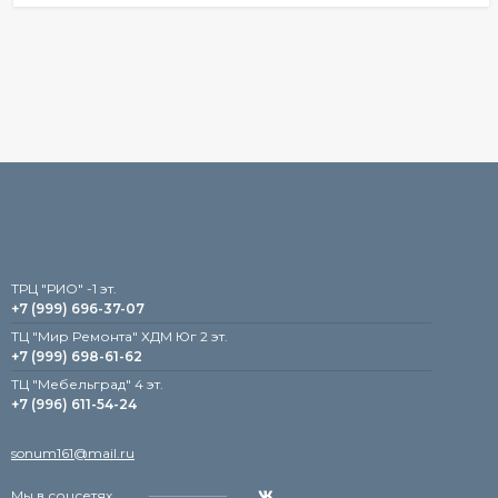
TРЦ "РИО" -1 эт.
+7 (999) 696-37-07
ТЦ "Мир Ремонта" ХДМ Юг 2 эт.
+7 (999) 698-61-62
TЦ "Мебельград" 4 эт.
+7 (996) 611-54-24
sonum161@mail.ru
Мы в соцсетях