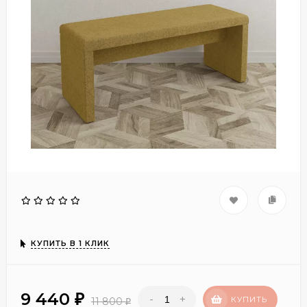
КУПИТЬ В 1 КЛИК
9 440
-
+
₽
КУПИТЬ
11 800
₽