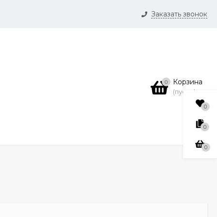
Заказать звонок
и
нсии
Корзина
0
(пусто)
0
0
0