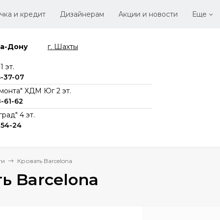
чка и кредит
Дизайнерам
Акции и новости
Еще
на-Дону
г. Шахты
Стать
Вака
 эт.
6-37-07
монта" ХДМ Юг 2 эт.
8-61-62
рад" 4 эт.
-54-24
ти
Кровать Barcelona
ь Barcelona