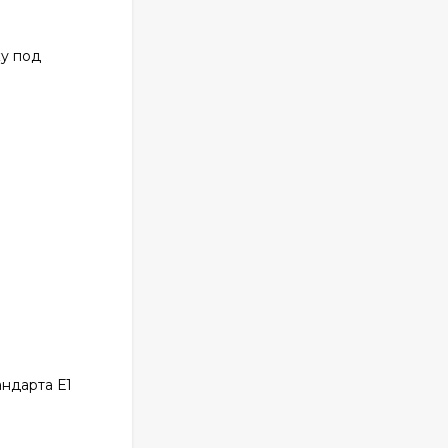
ку под
ндарта Е1