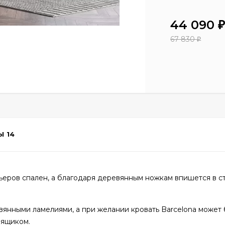
44 090
67 830
₽
Ы
14
ьеров спален, а благодаря деревянным ножкам впишется в ст
вянными ламелиями, а при желании кровать Barcelona может 
 ящиком.