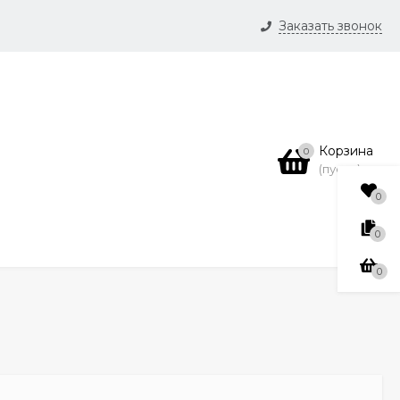
Заказать звонок
и
нсии
Корзина
0
(пусто)
0
0
0