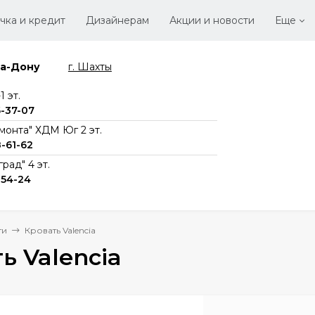
чка и кредит
Дизайнерам
Акции и новости
Еще
на-Дону
г. Шахты
Стать
Вака
 эт.
6-37-07
монта" ХДМ Юг 2 эт.
8-61-62
рад" 4 эт.
-54-24
ти
Кровать Valencia
ь Valencia