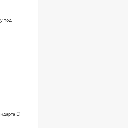
ку под
ндарта Е1