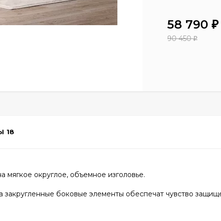
58 790
₽
90 450
₽
Ы
18
на мягкое округлое, объемное изголовье.
, а закругленные боковые элементы обеспечат чувство защищ