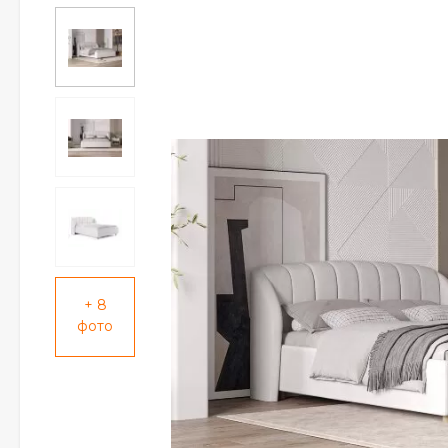
+ 8
фото