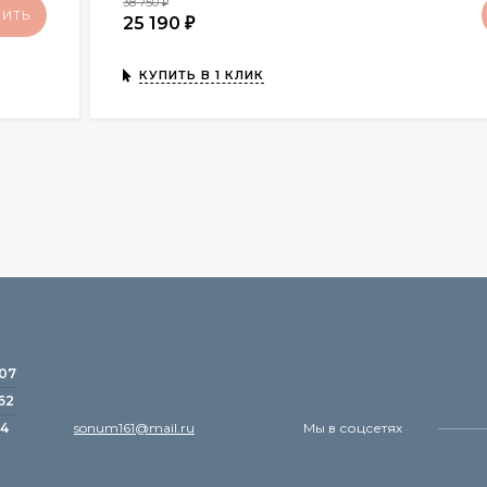
38 750
₽
ПИТЬ
25 190
₽
КУПИТЬ В 1 КЛИК
-07
62
24
sonum161@mail.ru
Мы в соцсетях