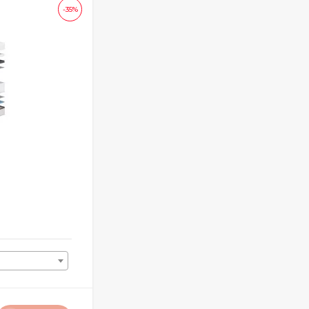
-35%
Матрас Astra Middle
80х190