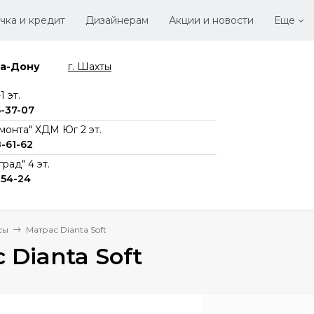
чка и кредит
Дизайнерам
Акции и новости
Еще
на-Дону
г. Шахты
Стать
Вака
 эт.
6-37-07
монта" ХДМ Юг 2 эт.
8-61-62
рад" 4 эт.
-54-24
сы
Матрас Dianta Soft
 Dianta Soft