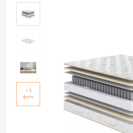
+ 3
фото