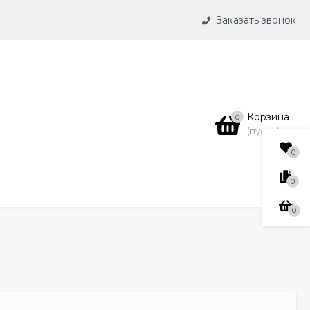
Заказать звонок
и
нсии
Корзина
0
(пусто)
0
0
0