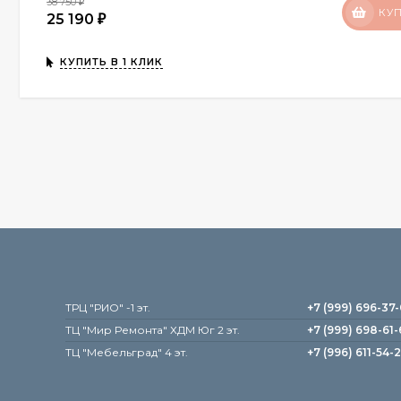
38 750
₽
КУ
25 190
₽
КУПИТЬ В 1 КЛИК
TРЦ "РИО" -1 эт.
+7 (999) 696-37
ТЦ "Мир Ремонта" ХДМ Юг 2 эт.
+7 (999) 698-61-
TЦ "Мебельград" 4 эт.
+7 (996) 611-54-