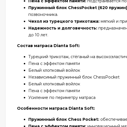
Пена с эффектом памяти:
подстраивается по
Пружинный блок ChessPocket (620 пружин)
позвоночника.
Чехол из турецкого трикотажа:
мягкий и при
Надежность и долговечность:
предназначен 
до 10 лет.
Состав матраса Dianta Soft:
Турецкий трикотаж, стёганый на высокоэласти
Пена с эффектом памяти
Белый хлопковый войлок
Независимый пружинный блок ChessPocket
Белый хлопковый войлок
Пена с эффектом памяти
Усиление по периметру матраса
Особенности матраса Dianta Soft:
Пружинный блок Chess Pocket:
обеспечивает
Пена с эффектом памяти:
инновационный мат