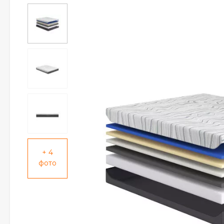
+ 4
фото