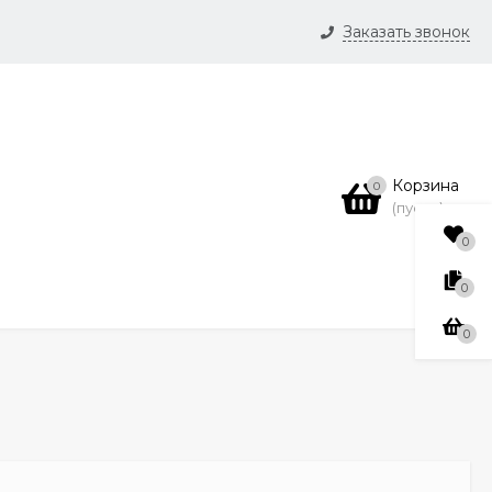
Заказать звонок
и
нсии
Корзина
0
(пусто)
0
0
0