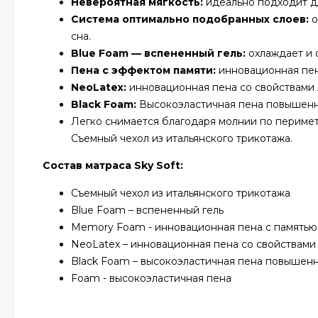
Невероятная мягкость:
идеально подходит дл
Система оптимально подобранных слоев:
о
сна.
Blue Foam — вспененный гель:
охлаждает и 
Пена с эффектом памяти:
инновационная пен
NeoLatex:
инновационная пена со свойствами 
Black Foam:
Высокоэластичная пена повышенно
Легко снимается благодаря молнии по периметр
Съемный чехол из итальянского трикотажа.
Состав матраса Sky Soft:
Съемный чехол из итальянского трикотажа
Blue Foam – вспененный гель
Memory Foam - инновационная пена с память
NeoLatex – инновационная пена со свойствами
Black Foam – высокоэластичная пена повышенн
Foam - высокоэластичная пена