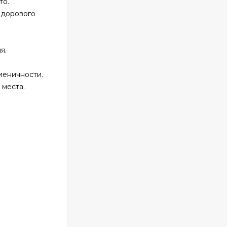
то.
здорового
я.
иеничности.
 места.