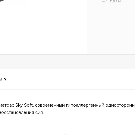
47 990
₽
Ы
7
матрас Sky Soft, современный гипоаллергенный односторонн
восстановления сил.