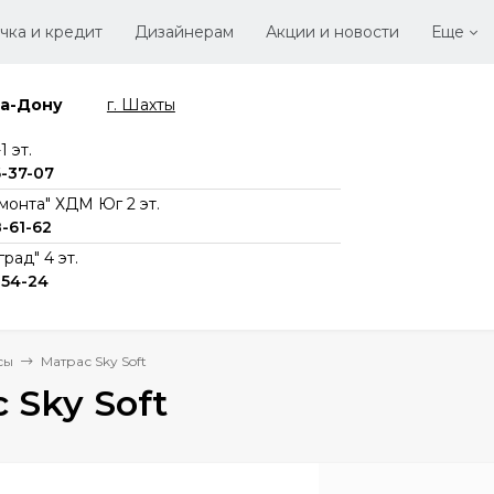
чка и кредит
Дизайнерам
Акции и новости
Еще
на-Дону
г. Шахты
Стать
Вака
 эт.
6-37-07
монта" ХДМ Юг 2 эт.
8-61-62
рад" 4 эт.
-54-24
сы
Матрас Sky Soft
 Sky Soft