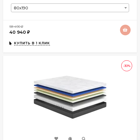
80х190
58 490
₽
40 940
₽
КУПИТЬ В 1 КЛИК
-30%