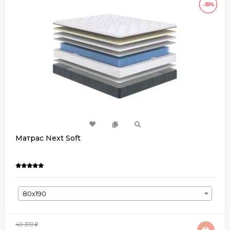
-35%
Матрас Next Soft
80х190
40 370
₽