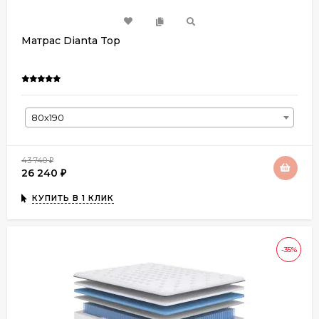
Матрас Dianta Top
80х190
43 740
₽
26 240
₽
КУПИТЬ В 1 КЛИК
-35%