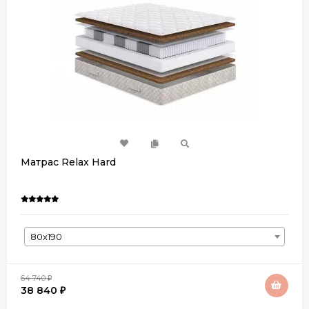
Матрас Relax Нard
80х190
64 740
₽
38 840
₽