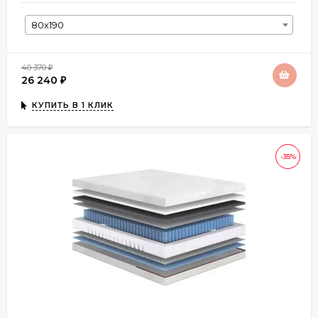
80х190
40 370
₽
26 240
₽
КУПИТЬ В 1 КЛИК
-35%