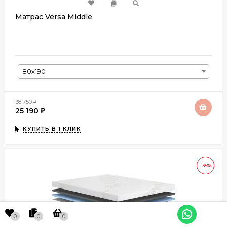
Матрас Versa Middle
80х190
38 750
₽
25 190
₽
КУПИТЬ В 1 КЛИК
-35%
0
0
0