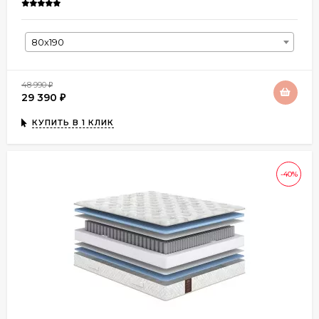
80х190
48 990
₽
29 390
₽
КУПИТЬ В 1 КЛИК
-40%