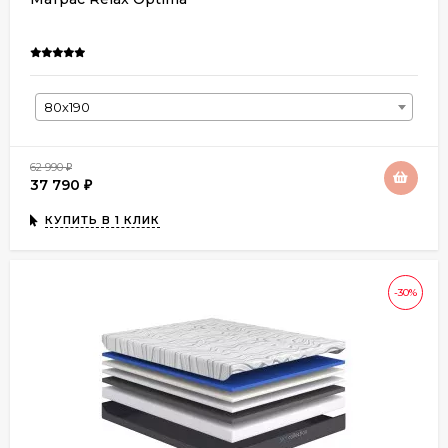
80х190
62 990
₽
37 790
₽
КУПИТЬ В 1 КЛИК
-30%