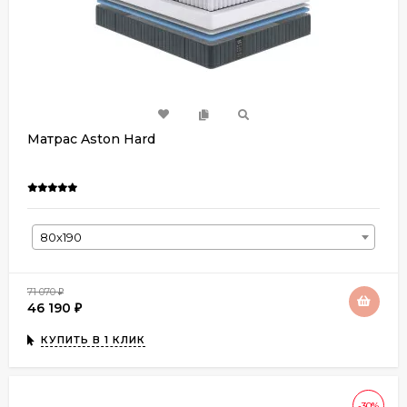
Матрас Aston Hard
80х190
71 070
₽
46 190
₽
КУПИТЬ В 1 КЛИК
-30%