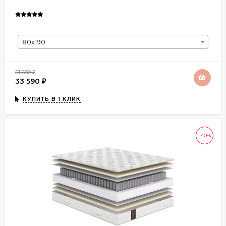
80х190
51 680
₽
33 590
₽
КУПИТЬ В 1 КЛИК
-40%