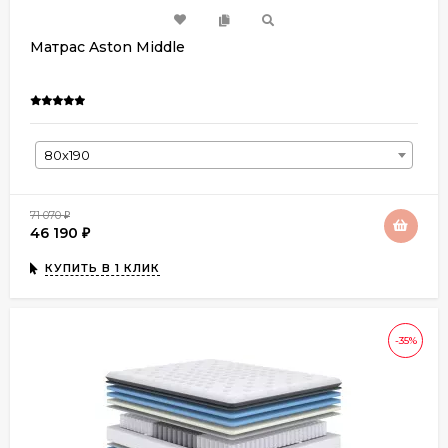
Матрас Aston Middle
80х190
71 070
₽
46 190
₽
КУПИТЬ В 1 КЛИК
-35%