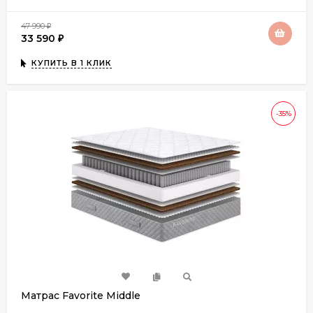
47 990
₽
33 590
₽
КУПИТЬ В 1 КЛИК
-35%
Матрас Favorite Middle