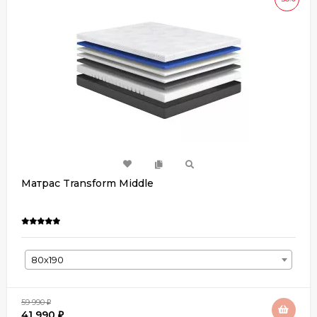
Матрас Transform Middle
80х190
59 990
₽
41 990
₽