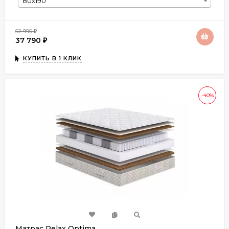
80х190
62 990
₽
37 790
₽
КУПИТЬ В 1 КЛИК
-40%
Матрас Relax Optima