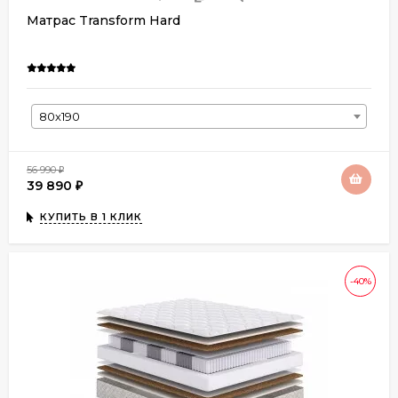
Матрас Transform Hard
80х190
56 990
₽
39 890
₽
КУПИТЬ В 1 КЛИК
-40%