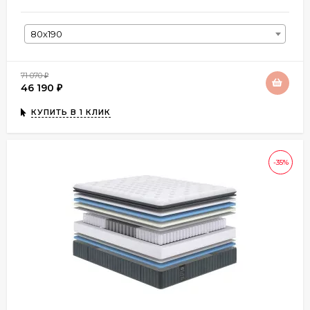
80х190
71 070
₽
46 190
₽
КУПИТЬ В 1 КЛИК
-35%