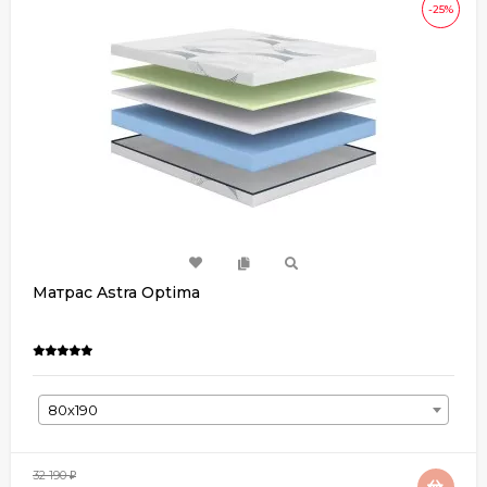
-25%
Матрас Astra Optima
80х190
32 190
₽