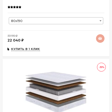
80х190
33 910
₽
22 040
₽
КУПИТЬ В 1 КЛИК
-35%