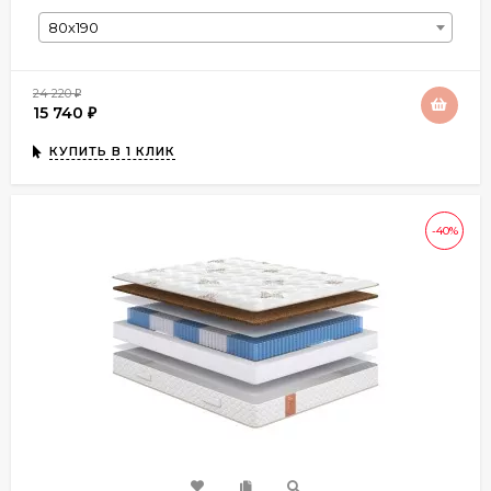
80х190
24 220
₽
15 740
₽
КУПИТЬ В 1 КЛИК
-40%