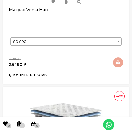
Матрас Versa Hard
80х190
38 750
₽
25 190
₽
КУПИТЬ В 1 КЛИК
-40%
0
0
0