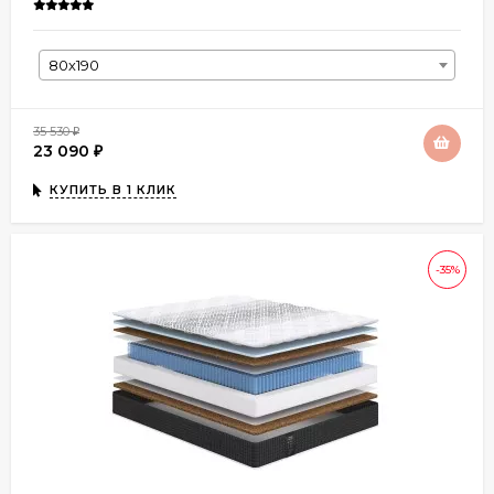
80х190
35 530
₽
23 090
₽
КУПИТЬ В 1 КЛИК
-35%