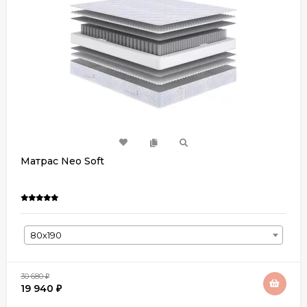
Матрас Neo Soft
80х190
30 680
₽
19 940
₽