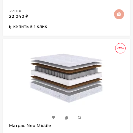
33 910
₽
22 040
₽
КУПИТЬ В 1 КЛИК
-35%
Матрас Neo Middle