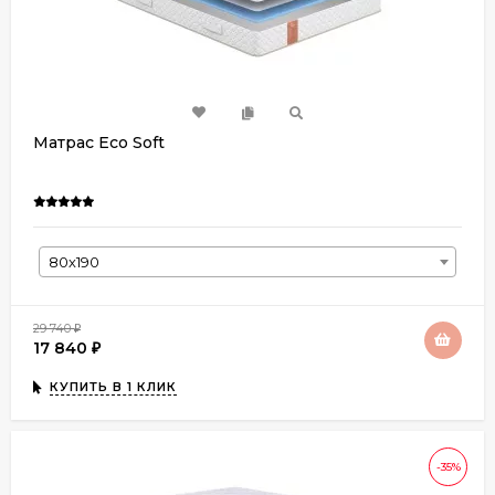
Матрас Eco Soft
80х190
29 740
₽
17 840
₽
КУПИТЬ В 1 КЛИК
-35%