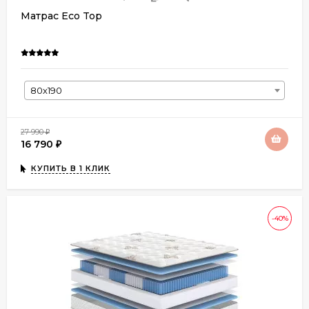
Матрас Eco Top
80х190
27 990
₽
16 790
₽
КУПИТЬ В 1 КЛИК
-40%