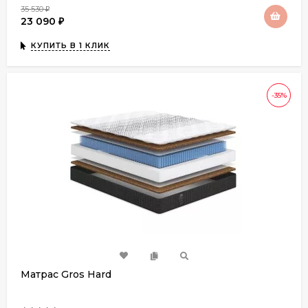
35 530
₽
23 090
₽
КУПИТЬ В 1 КЛИК
-35%
Матрас Gros Hard