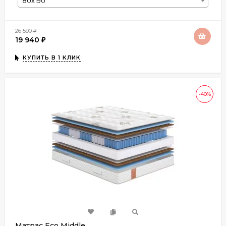
80х190
26 590
₽
19 940
₽
КУПИТЬ В 1 КЛИК
-40%
Матрас Eco Middle