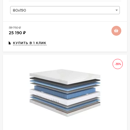
80х190
38 750
₽
25 190
₽
КУПИТЬ В 1 КЛИК
-35%