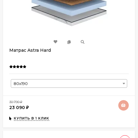
Матрас Astra Hard
80х190
30 790
₽
23 090
₽
КУПИТЬ В 1 КЛИК