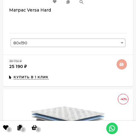
Матрас Versa Hard
80х190
38 750
₽
25 190
₽
КУПИТЬ В 1 КЛИК
-40%
0
0
0