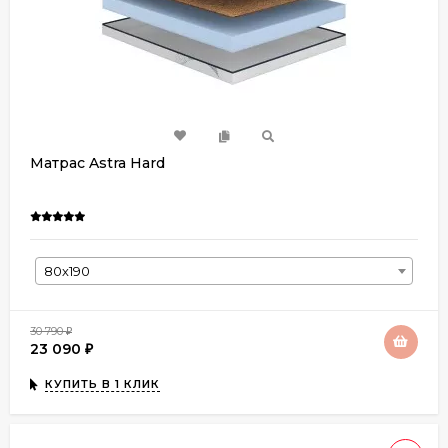
Матрас Astra Hard
80х190
30 790
₽
23 090
₽
КУПИТЬ В 1 КЛИК