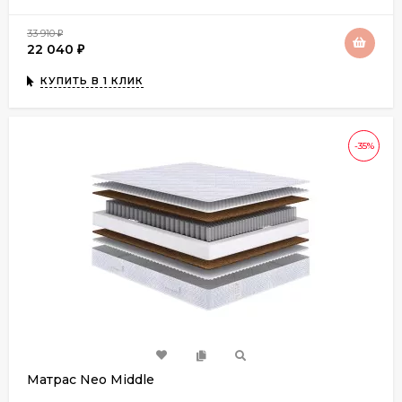
33 910
₽
22 040
₽
КУПИТЬ В 1 КЛИК
-35%
Матрас Neo Middle