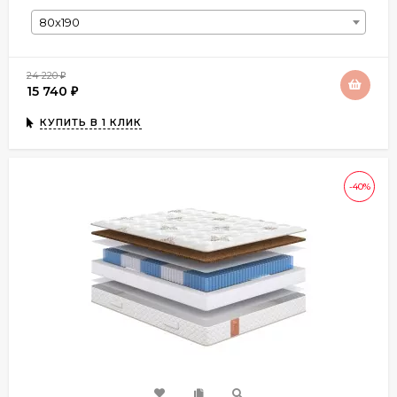
80х190
24 220
₽
15 740
₽
КУПИТЬ В 1 КЛИК
-40%