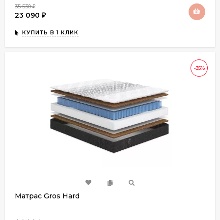
35 530
₽
23 090
₽
КУПИТЬ В 1 КЛИК
-35%
Матрас Gros Hard