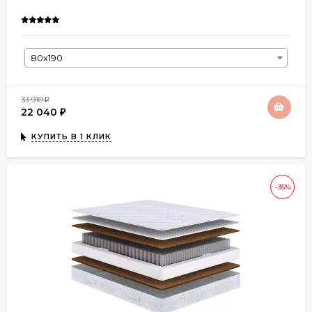
80х190
33 910
₽
22 040
₽
КУПИТЬ В 1 КЛИК
-35%