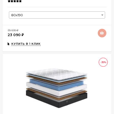
80х190
35 530
₽
23 090
₽
КУПИТЬ В 1 КЛИК
-35%