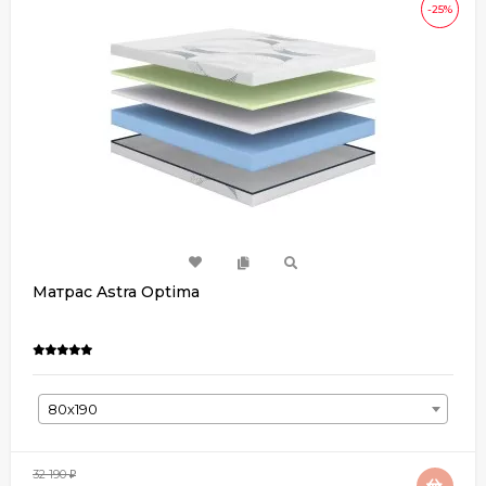
-25%
Матрас Astra Optima
80х190
32 190
₽