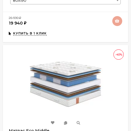
80х190
26 590
₽
19 940
₽
КУПИТЬ В 1 КЛИК
-40%
Матрас Eco Middle