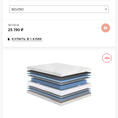
80х190
38 750
₽
25 190
₽
КУПИТЬ В 1 КЛИК
-35%