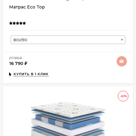
Матрас Eco Top
80х190
27 990
₽
16 790
₽
КУПИТЬ В 1 КЛИК
-40%