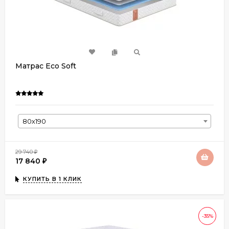
Матрас Eco Soft
80х190
29 740
₽
17 840
₽
КУПИТЬ В 1 КЛИК
-35%