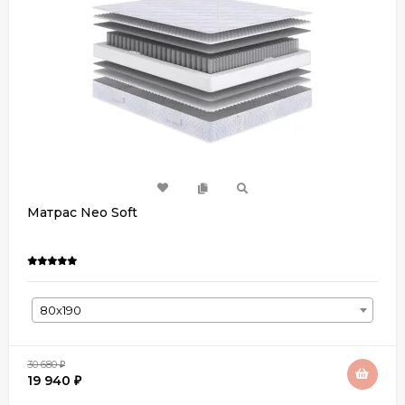
Матрас Neo Soft
80х190
30 680
₽
19 940
₽